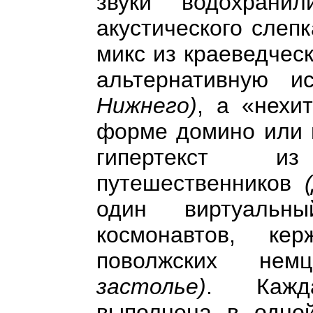
звуки водохрани
акустического слеп
микс из краеведчес
альтернативную 
Нижнего)
, а «нехи
форме домино или п
гипертекст и
путешественников
один виртуальн
космонавтов, ке
поволжских не
застолье)
. Кажд
выполнена в одной