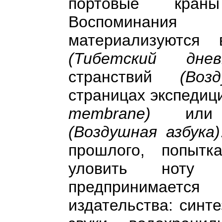
портовые кр
Воспоминания
материализуются
(Тибетский днев
странствий
(Воз
страницах экспедиц
membrane)
или ш
(Воздушная азбука)
прошлого, попыт
уловить ноту п
предпринимаетс
издательства: синт