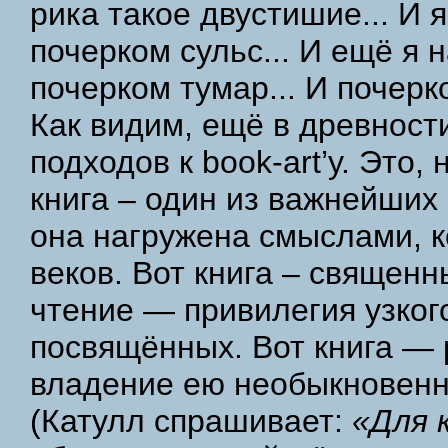
рика такое двустишие... И 
почерком сульс... И ещё я 
почерком тумар... И почерк
Как видим, ещё в древнос
подходов к book-art’у. Это,
книга – один из важнейших
она нагружена смыслами, к
веков. Вот книга – священн
чтение — привилегия узкого
посвящённых. Вот книга — 
владение ею необыкновенн
(Катулл спрашивает:
«Для 