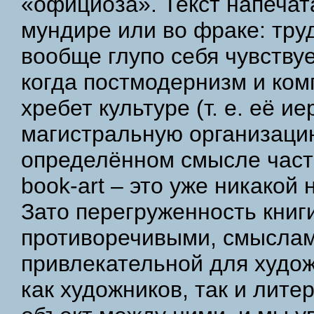
«официоза». Текст напечат
мундире или во фраке: тру
вообще глупо себя чувствуе
когда постмодернизм и ко
хребет культуре (т. е. её и
магистральную организацию
определённом смысле част
book-art – это уже никакой н
Зато перегруженность книг
противоречивыми, смыслам
привлекательной для худож
как художников, так и лите