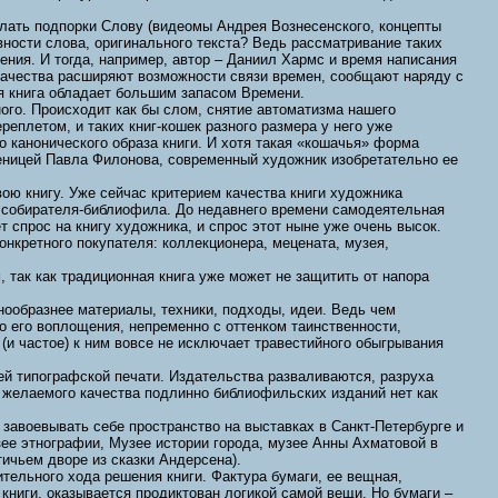
елать подпорки Слову (видеомы Андрея Вознесенского, концепты
вности слова, оригинального текста? Ведь рассматривание таких
едения. И тогда, например, автор – Даниил Хармс и время написания
и качества расширяют возможности связи времен, сообщают наряду с
 книга обладает большим запасом Времени.
го. Происходит как бы слом, снятие автоматизма нашего
еплетом, и таких книг-кошек разного размера у него уже
о канонического образа книги. И хотя такая «кошачья» форма
ченицей Павла Филонова, современный художник изобретательно ее
вою книгу. Уже сейчас критерием качества книги художника
у собирателя-библиофила. До недавнего времени самодеятельная
 спрос на книгу художника, и спрос этот ныне уже очень высок.
онкретного покупателя: коллекционера, мецената, музея,
так как традиционная книга уже может не защитить от напора
знообразнее материалы, техники, подходы, идеи. Ведь чем
о его воплощения, непременно с оттенком таинственности,
(и частое) к ним вовсе не исключает травестийного обыгрывания
ей типографской печати. Издательства разваливаются, разруха
 а желаемого качества подлинно библиофильских изданий нет как
завоевывать себе пространство на выставках в Санкт-Петербурге и
узее этнографии, Музее истории города, музее Анны Ахматовой в
тичьем дворе из сказки Андерсена).
тельного хода решения книги. Фактура бумаги, ее вещная,
 книги, оказывается продиктован логикой самой вещи. Но бумаги –