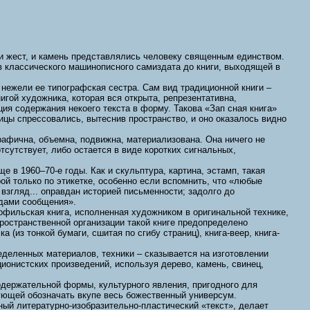
к, и жест, и камень представлялись человеку священным единством.
в классического машинописного самиздата до книги, выходящей в
 нежели ее типографская сестра. Сам вид традиционной книги –
игой художника, которая вся открыта, репрезентативна,
ия содержания некоего текста в форму. Такова «Зап сная книга»
ицы спрессовались, вытеснив пространство, и оно оказалось видно
рафична, объемна, подвижна, материализована. Она ничего не
сутствует, либо остается в виде коротких сигнальных,
 в 1960–70-е годы. Как и скульптура, картина, эстамп, такая
ой только по этикетке, особенно если вспомнить, что «любые
взгляд... оправдан историей письменности; задолго до
идами сообщения».
иофильская книга, исполненная художником в оригинальной технике,
пространственной организации такой книге предопределено
(из тонкой бумаги, сшитая по сгибу страниц), книга-веер, книга-
еделенных материалов, техники – сказывается на изготовлении
ционистских произведений, используя дерево, камень, свинец,
держательной формы, культурного явления, пригодного для
ющей обозначать вкупе весь божественный универсум.
ый литературно-изобразительно-пластический «текст», делает