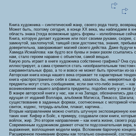
Книга художника – синтетический жанр, своего рода театр, возвращ
Может быть, поэтому сегодня, в конце XX века, мы наблюдаем в к
область знака (тогда возможные здесь формы – излюбленные сейчас
Книга, которую делает художник или поэт своими руками, скорее, 
замкнутой, захлопнутой, таящей свои достоинства, знания, пребыва
доверительна, завораживает магией своего действа. Даже будучи м
Хамида Исмайлова: как будто все буквы и знаки разом ссыпались с
нам, стало героем наравне с объектом, самой вещью.
Какую роль играет в книге художника собственно графика? Она су
иллюстрирует, а сама стремится стать «изобразительным текстом».
сакраментальных фраз, а то и вовсе не может быть прочитан из-за
Авторская книга конца нашего века отражает те характерные тенден
книга «распространила» себя в самых, казалось бы, невероятных ф
предметы могут стать сообщением, если они что-либо значат, – ка
возникновения нашего алфавита предметы, подобно кипу у инков (
В жанре авторской книги у нас, как и на Западе, обозначились дв
идущая от изданий Воллара, альбомов Матисса, Пикассо, Шагала; ф
существование в заданных формах, соотнесенных с моторикой чтения
свиток, кодекс, тетрадь-альбом, плакат, картина...
Вторым направлением можно считать штучную экспозиционную книгу
таких книг. Кифер и Бойс, к примеру, создавали свои книги, котор
войлок, жир. Это второе направление – как книга жизни, своего ро
Современным художником движет отчасти подсознательная вера, м
выражения, воплощения модели мира. Вспомним барочную концепц
Расширенное понимание формы как тотально означенной, состоящей