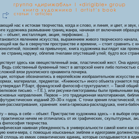
ающий нас к истокам творчества, когда и слово, и линия, и цвет, и зву
ниге художника размывание границ жанра, начиная от включения образцо
 – объект, инсталляция, акция, перфоманс...).
становится явлением искусства, выражением живого творческого начала,
ющей как бы в свернутом пространстве и времени, – стоит сравнить с кн
онолитной, похожей на привычную, книга художника выглядит как проекц
 ее страниц наружу, облепив пчелами опустевший улей; будто все стран
ществует здесь как овеществленный знак, пластический жест. Она идеог
 Ведь собственный буквенный текст в авторской книге либо полностью от
 сложной вязи рукописного орнамента почерка.
ции, которые обозначились в европейском изобразительном искусстве еще
ормах, материалах, предметах. «Книжность» иного объекта узнается пор
к утверждал Р.Барт, французский философ-структуралист. – Такой общий 
узелковое письмо. – Г.Е.), или рисунки-пиктограммы были привычными в
а основных направления. Первое – это традиционная малотиражная, библ
утуристических изданий 20–30-х годов. С точки зрения пластической, 
-рассматривания, хранения: книга-гармошка-раскладушка, книга-бабочка 
 – вещь в себе – объект. Пристрастие художника здесь – в выборе опр
ые практически ничем не отличались от их графических, скульптурных, ак
да философия творчества.
ифическая наивная убежденность в универсальности самой книги как со
ию книги-мира, с помощью изысканных эмблем и идеограмм долженству
 сплошь из емких семантических единиц, которые складываются в един