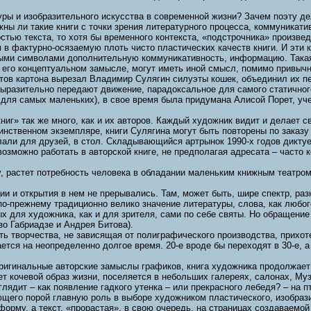
туры и изобразительного искусства в современной жизни? Зачем поэту д
ны ли такие книги с точки зрения литературного процесса, коммуникати
ностью текста, то хотя бы временного контекста, «подстрочника» произв
ия в фактурно-осязаемую плоть чисто пластических качеств книги. И эт
ыми символами дополнительную коммуникативность, информацию. Такая
его концептуальном замысле, могут иметь иной смысл, помимо привычно
стов картона вырезал Владимир Сулягин силуэты кошек, объединил их пер
 выразительно передают движение, парадоксальное для самого статичног
и для самых маленьких), в свое время была придумана Алисой Порет, у
ниг» так же много, как и их авторов. Каждый художник видит и делает с
инственном экземпляре, книги Сулягина могут быть повторены по заказ
лали для друзей, в стол. Складывающийся артрынок 1990-х годов диктует
озможно работать в авторской книге, не предполагая адресата – часто к
 растет потребность человека в обладании маленьким книжным театром, 
ии и открытия в нем не прерывались. Там, может быть, шире спектр, ра
о-прежнему традиционно велико значение литературы, слова, как любог
х для художника, как и для зрителя, сами по себе святы. Но обращение 
о Габриадзе и Андрея Битова).
ть творчества, не зависящая от полиграфического производства, прихот
вается на неопределенно долгое время. 20-е вроде бы переходят в 30-е,
игинальные авторские замыслы графиков, книга художника продолжает 
дет кочевой образ жизни, поселяется в небольших галереях, салонах, М
лядит – как появление гадкого утенка – или прекрасного лебедя? – на п
ющего порой главную роль в выборе художником пластического, изобрази
орму, а текст, «прорастая», в свою очередь, на страницах создаваемой