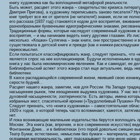
книгу художника как бы воплощенной метафорой реальности.
Быть может, расцвет этого жанра – свидетельство кризиса литера
Дмитрия Пригова), а художнику переписывать заново писателя? Нуж
книг требует все же от зрителя (не читателя!) знания, если не пол
его рассказа (1937 год) становятся кодом для восприятия, вживан
разнообразными буквенными идеографическими знаками, рисованн
Традиционные формы, которые наследует современный художник в 
восприятия, – и мы начинаем видеть книгу другими глазами. Из ли
несколько. «Кошки» Сулягина – знак книги, они пространственно и
существовала в детской книге и прежде (как и книжки-раскладушк
переосмыслил.
Если попытаться классифицировать жанр, следует признать, что «к
является спрос на нее коллекционеров. Будучи исполненными в ед
книга у нас была некоммерческим явлением. Как и самиздат, ее де
Библиофильский аспект этого жанра стал еще актуальнее, ведь нев
библиотеки.
В хаосе распадающейся современной жизни, явившей свою изнанку,
серости будней...
Расцвет нашего жанра, заметим, нов для России. На Западе традиц
насыщеннее рынок, тем изощреннее выдумка художника. У нас же п
духовной насыщенности, эзотеричности. Есть авторы, имена которы
избранных мест, спасительной иронии («Трудолюбивый Пушкин» Рез
Следует признать, что «книга художника» – самостоятельная облас
1920-х годов, о которой теперь часто вспоминают, кажется, затяги
нет.
И пока возникающие маленькие издательства берутся воплощать ор
Москве. Эта книга (как, впрочем, и все современное искусство) ве
Фонтанном Доме... и в библиотеках (что порой довольно смешно выг
Театр Бумаг, естественно, немыслим без бумаги – материала, игра
осязаемая материальность, цвет подсказывают ту или иную идею, ф